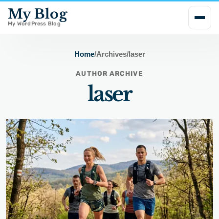
My Blog
i
p
My WordPress Blog
t
o
Home
/
Archives
/
laser
c
AUTHOR ARCHIVE
o
laser
n
t
e
n
t