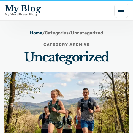
My Blog
i
p
My WordPress Blog
t
o
Home
/
Categories
/
Uncategorized
c
CATEGORY ARCHIVE
o
Uncategorized
n
t
e
n
t